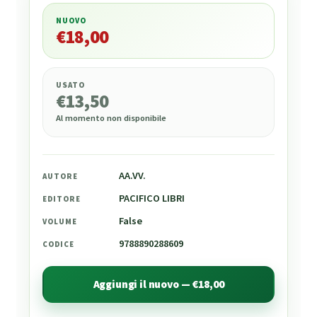
NUOVO
€
18,00
€
18,00
USATO
€
13,50
Al momento non disponibile
AA.VV.
AUTORE
PACIFICO LIBRI
EDITORE
False
VOLUME
9788890288609
CODICE
Aggiungi il nuovo — €18,00