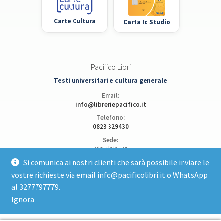
Carte Cultura
Carta Io Studio
Pacifico Libri
Testi universitari e cultura generale
Email:
info@libreriepacifico.it
Telefono:
0823 329430
Sede:
Via Alois, 24
81100 Caserta
Si comunica ai nostri clienti che sarà possibile inviare le
vostre richieste via email info@pacificolibri.it o WhatsApp
Apri posizione su Google Maps
al 3277797779.
Ignora