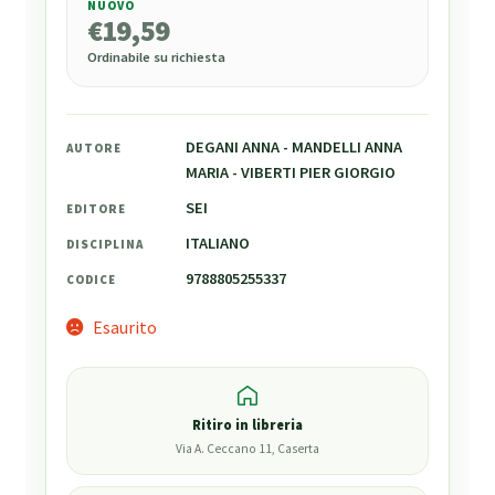
NUOVO
€
19,59
€
19,59
Ordinabile su richiesta
DEGANI ANNA - MANDELLI ANNA
AUTORE
MARIA - VIBERTI PIER GIORGIO
SEI
EDITORE
ITALIANO
DISCIPLINA
9788805255337
CODICE
Esaurito
Ritiro in libreria
Via A. Ceccano 11, Caserta