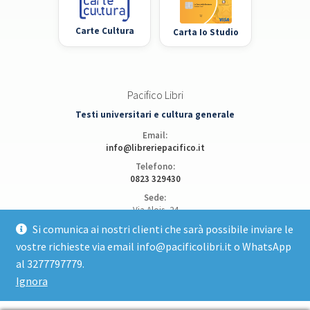
Carte Cultura
Carta Io Studio
Pacifico Libri
Testi universitari e cultura generale
Email:
info@libreriepacifico.it
Telefono:
0823 329430
Sede:
Via Alois, 24
81100 Caserta
Si comunica ai nostri clienti che sarà possibile inviare le
vostre richieste via email info@pacificolibri.it o WhatsApp
Apri posizione su Google Maps
al 3277797779.
Ignora