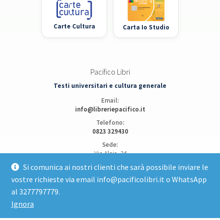
Carte Cultura
Carta Io Studio
Pacifico Libri
Testi universitari e cultura generale
Email:
info@libreriepacifico.it
Telefono:
0823 329430
Sede:
Via Alois, 24
81100 Caserta
Si comunica ai nostri clienti che sarà possibile inviare le
vostre richieste via email info@pacificolibri.it o WhatsApp
Apri posizione su Google Maps
al 3277797779.
Ignora