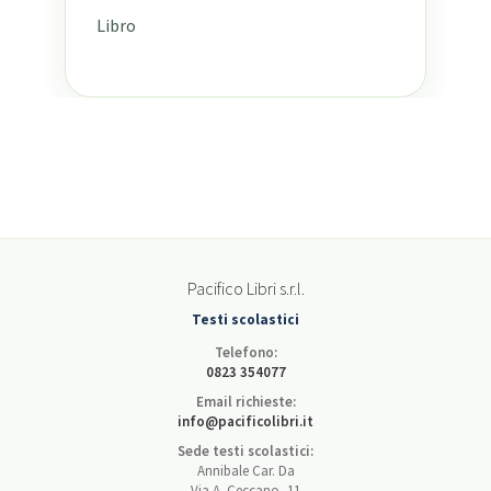
Libro
Pacifico Libri s.r.l.
Testi scolastici
Telefono:
0823 354077
Email richieste:
info@pacificolibri.it
Sede testi scolastici:
Annibale Car. Da
Via A. Ceccano, 11