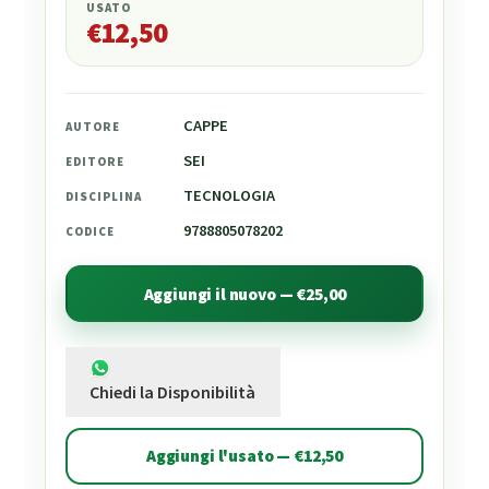
USATO
€
12,50
CAPPE
AUTORE
SEI
EDITORE
TECNOLOGIA
DISCIPLINA
9788805078202
CODICE
Aggiungi il nuovo — €25,00
Chiedi la Disponibilità
Aggiungi l'usato — €12,50