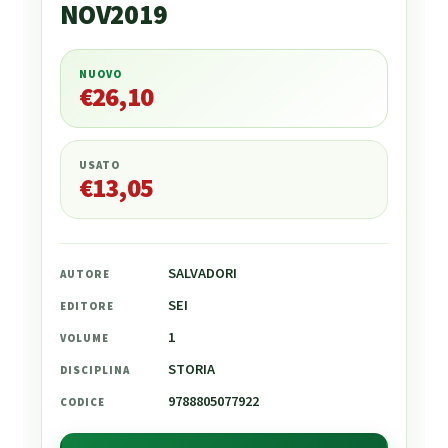
NOV2019
NUOVO
€
26,10
€
26,10
USATO
€
13,05
SALVADORI
AUTORE
SEI
EDITORE
1
VOLUME
STORIA
DISCIPLINA
9788805077922
CODICE