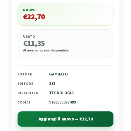
NUOVO
€
22,70
€
22,70
USATO
€
11,35
Al momento non disponibile
GAMBATO
AUTORE
SEI
EDITORE
TECNOLOGIA
DISCIPLINA
9788805077489
CODICE
Aggiungi il nuovo — €22,70