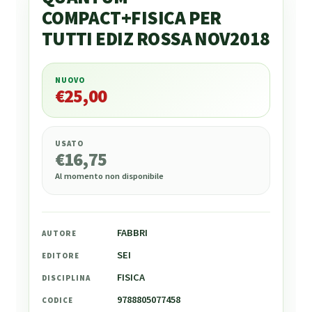
COMPACT+FISICA PER
TUTTI EDIZ ROSSA NOV2018
NUOVO
€
25,00
€
25,00
USATO
€
16,75
Al momento non disponibile
FABBRI
AUTORE
SEI
EDITORE
FISICA
DISCIPLINA
9788805077458
CODICE