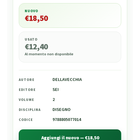
NUOVO
€
18,50
€
18,50
USATO
€
12,40
Al momento non disponibile
DELLAVECCHIA
AUTORE
SEI
EDITORE
2
VOLUME
DISEGNO
DISCIPLINA
9788805077014
CODICE
Aggiungi il nuovo — €18,50