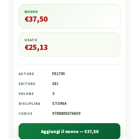
NUOVO
€
37,50
€
37,50
USATO
€
25,13
FELTRI
AUTORE
SEI
EDITORE
3
VOLUME
STORIA
DISCIPLINA
9788805076659
CODICE
Aggiungi il nuovo — €37,50