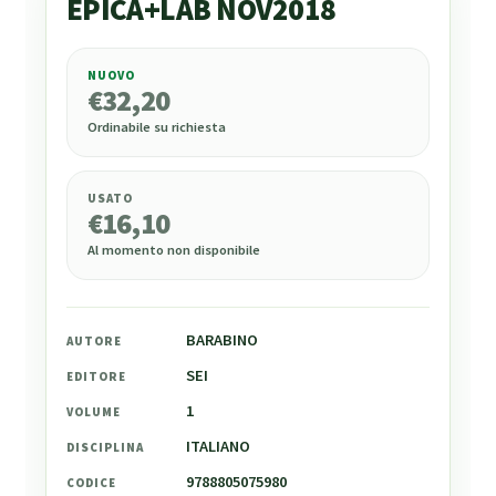
EPICA+LAB NOV2018
NUOVO
€
32,20
€
32,20
Ordinabile su richiesta
USATO
€
16,10
Al momento non disponibile
BARABINO
AUTORE
SEI
EDITORE
1
VOLUME
ITALIANO
DISCIPLINA
9788805075980
CODICE