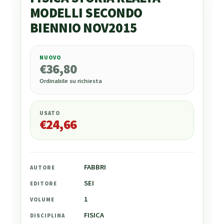
MODELLI SECONDO
BIENNIO NOV2015
NUOVO
€
36,80
€
36,80
Ordinabile su richiesta
USATO
€
24,66
FABBRI
AUTORE
SEI
EDITORE
1
VOLUME
FISICA
DISCIPLINA