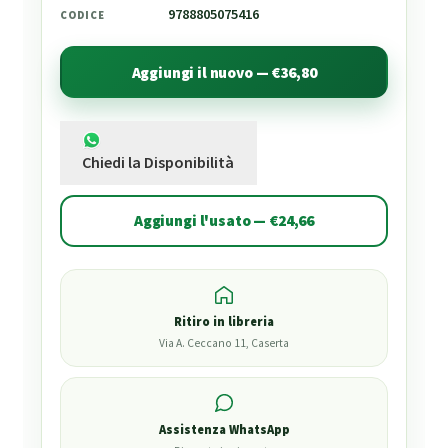
9788805075416
CODICE
Aggiungi il nuovo — €36,80
Chiedi la Disponibilità
Aggiungi l'usato — €24,66
Ritiro in libreria
Via A. Ceccano 11, Caserta
Assistenza WhatsApp