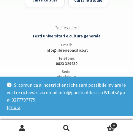
Carte Cultura
Carta Io Studio
Pacifico Libri
Testi universitari e cultura generale
Email:
info@libreriepacifico.it
Telefono:
0823 329430
Sede:
Via Alois, 24
81100 Caserta
Si comunica ai nostri clienti che sarà possibile inviare le
vostre richieste via email info@pacificolibri.it o WhatsApp
Apri posizione su Google Maps
al 3277797779.
Ignora
© Pacifico Libri srl 2026
Cerca:
Cerca
0
Privacy Policy
Realizzato con WooCommerce
.