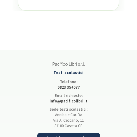
Pacifico Libri s.r.l.
Testi scolastici
Telefono:
0823 354077
Email richieste:
info@pacificolibri.it
Sede testi scolastici:
Annibale Car. Da
Via A. Ceccano, 11
81100 Caserta CE