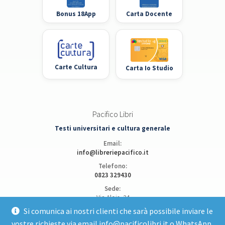
Bonus 18App
Carta Docente
Carte Cultura
Carta Io Studio
Pacifico Libri
Testi universitari e cultura generale
Email:
info@libreriepacifico.it
Telefono:
0823 329430
Sede:
Via Alois, 24
81100 Caserta
Si comunica ai nostri clienti che sarà possibile inviare le
vostre richieste via email info@pacificolibri.it o WhatsApp