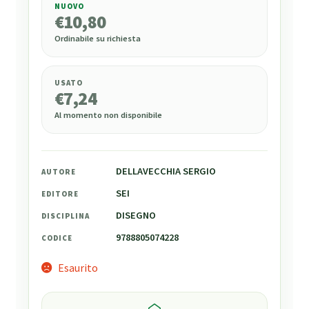
NUOVO
€
10,80
€
10,80
Ordinabile su richiesta
USATO
€
7,24
Al momento non disponibile
DELLAVECCHIA SERGIO
AUTORE
SEI
EDITORE
DISEGNO
DISCIPLINA
9788805074228
CODICE
Esaurito