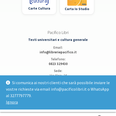
Carte Cultura
Carta Io Studio
Pacifico Libri
Testi universitari e cultura generale
Email:
info@libreriepacifico.it
Telefono:
0823 329430
Sede:
Via Alois, 24
81100 Caserta
Si comunica ai nostri clienti che sarà possibile inviare le
vostre richieste via email info@pacificolibri.it o WhatsApp
Apri posizione su Google Maps
al 3277797779.
Ignora