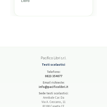
Libro
Pacifico Libri s.r.l.
Testi scolastici
Telefono:
0823 354077
Email richieste:
info@pacificolibri.it
Sede testi scolastici:
Annibale Car. Da
Via A. Ceccano, 11
81100 Caserta CE