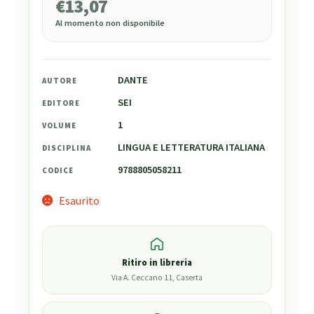
€
13,07
Al momento non disponibile
DANTE
AUTORE
SEI
EDITORE
1
VOLUME
LINGUA E LETTERATURA ITALIANA
DISCIPLINA
9788805058211
CODICE
Esaurito
Ritiro in libreria
Via A. Ceccano 11, Caserta