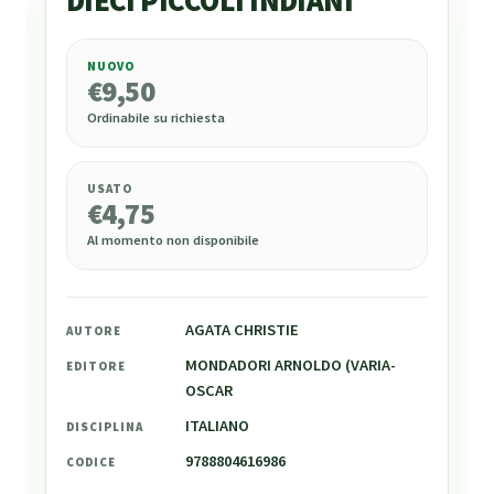
DIECI PICCOLI INDIANI
NUOVO
€
9,50
€
9,50
Ordinabile su richiesta
USATO
€
4,75
Al momento non disponibile
AGATA CHRISTIE
AUTORE
MONDADORI ARNOLDO (VARIA-
EDITORE
OSCAR
ITALIANO
DISCIPLINA
9788804616986
CODICE