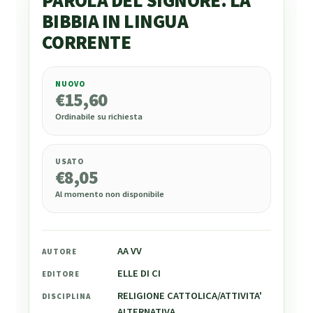
PAROLA DEL SIGNORE. LA
BIBBIA IN LINGUA
CORRENTE
NUOVO
€
15,60
€
15,60
Ordinabile su richiesta
USATO
€
8,05
Al momento non disponibile
AA VV
AUTORE
ELLE DI CI
EDITORE
RELIGIONE CATTOLICA/ATTIVITA'
DISCIPLINA
ALTERNATIVA