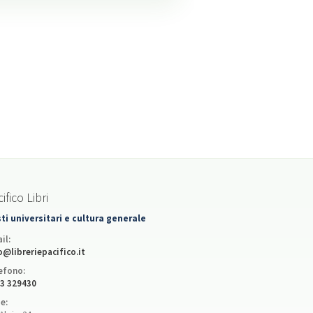
ifico Libri
ti universitari e cultura generale
il:
o@libreriepacifico.it
efono:
3 329430
e: