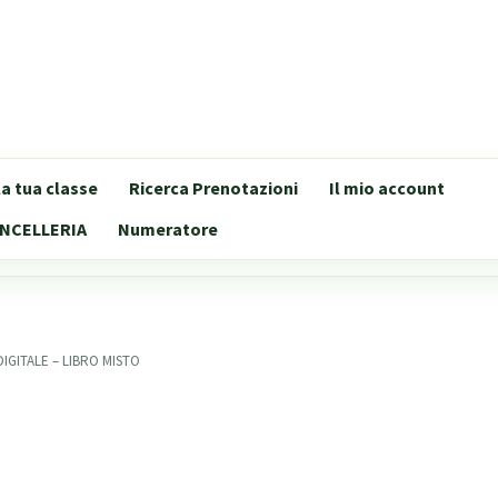
lla tua classe
Ricerca Prenotazioni
Il mio account
NCELLERIA
Numeratore
DIGITALE – LIBRO MISTO