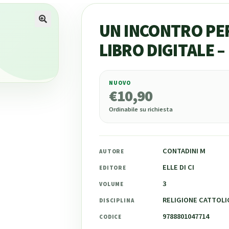
UN INCONTRO PER 
LIBRO DIGITALE –
NUOVO
€
10,90
€
10,90
Ordinabile su richiesta
CONTADINI M
AUTORE
ELLE DI CI
EDITORE
3
VOLUME
RELIGIONE CATTOLIC
DISCIPLINA
9788801047714
CODICE