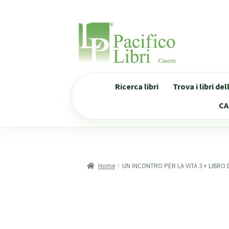
Vai
Vai
alla
al
navigazione
contenuto
Ricerca libri
Trova i libri de
CA
Home
UN INCONTRO PER LA VITA 3 + LIBRO 