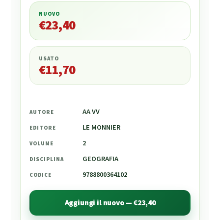
NUOVO
€
23,40
€
23,40
USATO
€
11,70
AA VV
AUTORE
LE MONNIER
EDITORE
2
VOLUME
GEOGRAFIA
DISCIPLINA
9788800364102
CODICE
Aggiungi il nuovo — €23,40