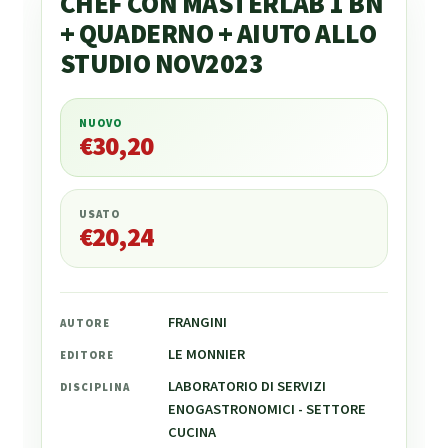
CHEF CON MASTERLAB 1 BN
+ QUADERNO + AIUTO ALLO
STUDIO NOV2023
NUOVO
€
30,20
€
30,20
USATO
€
20,24
FRANGINI
AUTORE
LE MONNIER
EDITORE
LABORATORIO DI SERVIZI
DISCIPLINA
ENOGASTRONOMICI - SETTORE
CUCINA