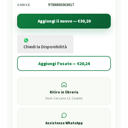
9788800363617
CODICE
Aggiungi il nuovo — €30,20
Chiedi la Disponibilità
Aggiungi l'usato — €20,24
Ritiro in libreria
Via A. Ceccano 11, Caserta
Assistenza WhatsApp