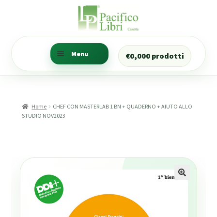
Vai
Vai
alla
al
navigazione
contenuto
Menu
€
0,00
0 prodotti
Ricerca libri
Trova i libri della tua
Home
CHEF CON MASTERLAB 1 BN + QUADERNO + AIUTO ALLO
classe
STUDIO NOV2023
Ricerca Prenotazioni
Il mio account
CANCELLERIA
Numeratore