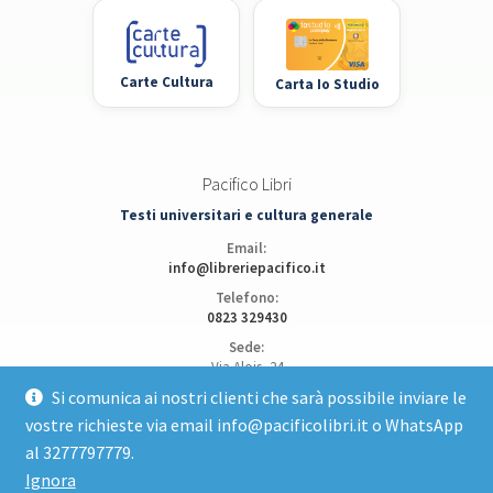
Carte Cultura
Carta Io Studio
Pacifico Libri
Testi universitari e cultura generale
Email:
info@libreriepacifico.it
Telefono:
0823 329430
Sede:
Via Alois, 24
81100 Caserta
Si comunica ai nostri clienti che sarà possibile inviare le
vostre richieste via email info@pacificolibri.it o WhatsApp
Apri posizione su Google Maps
al 3277797779.
Ignora