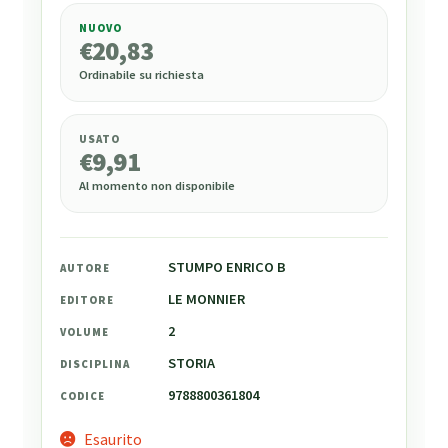
NUOVO
€
20,83
€
20,83
Ordinabile su richiesta
USATO
€
9,91
Al momento non disponibile
STUMPO ENRICO B
AUTORE
LE MONNIER
EDITORE
2
VOLUME
STORIA
DISCIPLINA
9788800361804
CODICE
Esaurito