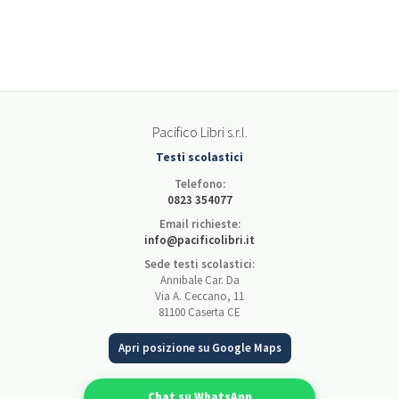
Pacifico Libri s.r.l.
Testi scolastici
Telefono:
0823 354077
Email richieste:
info@pacificolibri.it
Sede testi scolastici:
Annibale Car. Da
Via A. Ceccano, 11
81100 Caserta CE
Apri posizione su Google Maps
Chat su WhatsApp