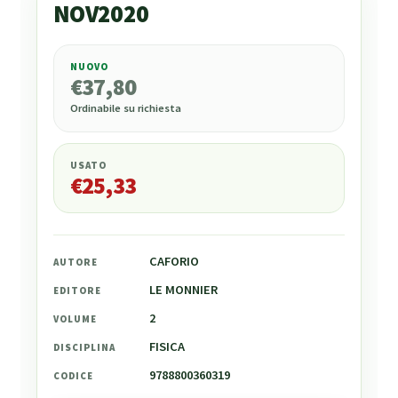
NOV2020
NUOVO
€
37,80
€
37,80
Ordinabile su richiesta
USATO
€
25,33
CAFORIO
AUTORE
LE MONNIER
EDITORE
2
VOLUME
FISICA
DISCIPLINA
9788800360319
CODICE