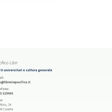
ifico Libri
ti universitari e cultura generale
il:
o@libreriepacifico.it
efono:
3 329430
e:
Alois, 24
00 Caserta