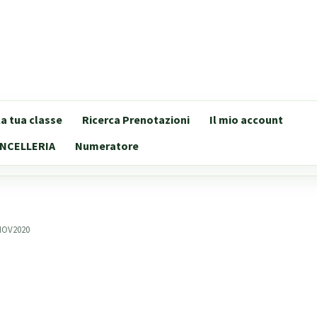
lla tua classe
Ricerca Prenotazioni
Il mio account
NCELLERIA
Numeratore
NOV2020