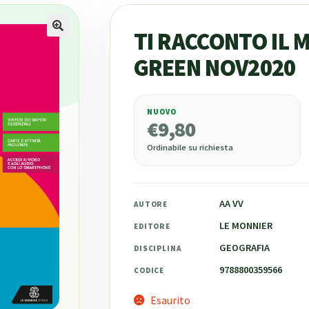
TI RACCONTO IL 
GREEN NOV2020
NUOVO
€
9,80
€
9,80
Ordinabile su richiesta
AA VV
AUTORE
LE MONNIER
EDITORE
GEOGRAFIA
DISCIPLINA
9788800359566
CODICE
Esaurito