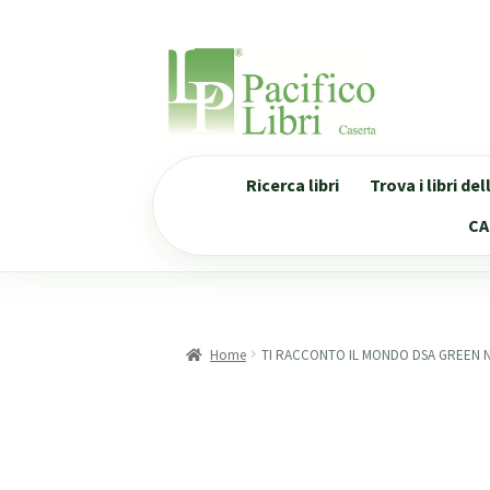
Vai
Vai
alla
al
navigazione
contenuto
Ricerca libri
Trova i libri de
CA
Home
TI RACCONTO IL MONDO DSA GREEN 