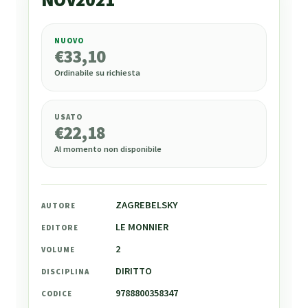
NUOVO
€
33,10
€
33,10
Ordinabile su richiesta
USATO
€
22,18
Al momento non disponibile
ZAGREBELSKY
AUTORE
LE MONNIER
EDITORE
2
VOLUME
DIRITTO
DISCIPLINA
9788800358347
CODICE