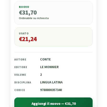
NUOVO
€
31,70
€
31,70
Ordinabile su richiesta
USATO
€
21,24
CONTE
AUTORE
LE MONNIER
EDITORE
2
VOLUME
LINGUA LATINA
DISCIPLINA
9788800357340
CODICE
Aggiungi il nuovo — €31,70