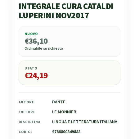
INTEGRALE CURA CATALDI
LUPERINI NOV2017
NUOVO
€
36,10
€
36,10
Ordinabile su richiesta
USATO
€
24,19
DANTE
AUTORE
LE MONNIER
EDITORE
LINGUA E LETTERATURA ITALIANA
DISCIPLINA
9788800349888
CODICE