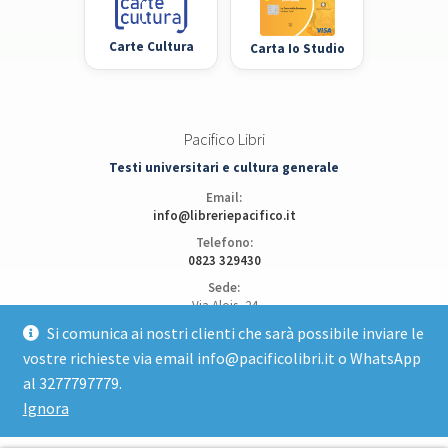
Carte Cultura
Carta Io Studio
Pacifico Libri
Testi universitari e cultura generale
Email:
info@libreriepacifico.it
Telefono:
0823 329430
Sede:
Via Alois, 24
81100 Caserta
Si comunica ai nostri clienti che sarà possibile inviare le
vostre richieste via email info@pacificolibri.it o WhatsApp
Apri posizione su Google Maps
al 3277797779.
Ignora