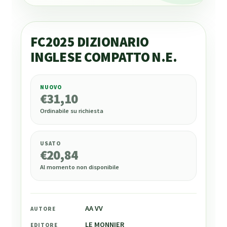
FC2025 DIZIONARIO
INGLESE COMPATTO N.E.
NUOVO
€
31,10
€
31,10
Ordinabile su richiesta
USATO
€
20,84
Al momento non disponibile
AA VV
AUTORE
LE MONNIER
EDITORE