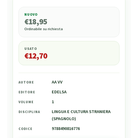
NUOVO
€
18,95
€
18,95
Ordinabile su richiesta
USATO
€
12,70
AA VV
AUTORE
EDELSA
EDITORE
1
VOLUME
LINGUA E CULTURA STRANIERA
DISCIPLINA
(SPAGNOLO)
9788490816776
CODICE