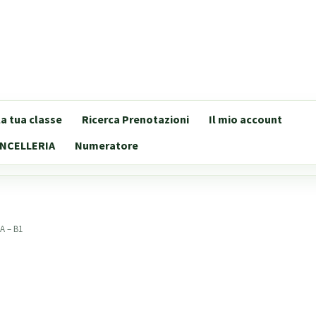
lla tua classe
Ricerca Prenotazioni
Il mio account
NCELLERIA
Numeratore
A – B1