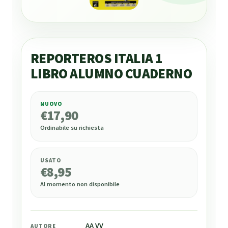
REPORTEROS ITALIA 1
LIBRO ALUMNO CUADERNO
NUOVO
€
17,90
€
17,90
Ordinabile su richiesta
USATO
€
8,95
Al momento non disponibile
AA VV
AUTORE