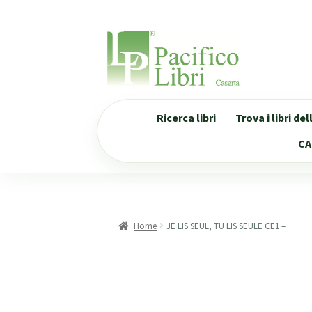
Vai
Vai
alla
al
navigazione
contenuto
Ricerca libri
Trova i libri de
CA
Home
JE LIS SEUL, TU LIS SEULE CE1 –