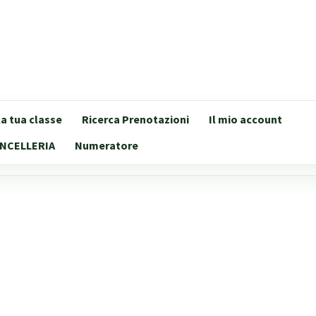
lla tua classe
Ricerca Prenotazioni
Il mio account
NCELLERIA
Numeratore