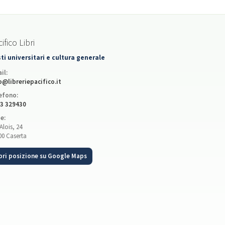
ifico Libri
ti universitari e cultura generale
il:
o@libreriepacifico.it
efono:
3 329430
e:
Alois, 24
00 Caserta
pri posizione su Google Maps