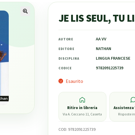
JE LIS SEUL, TU L
AA VV
AUTORE
€
0,00
NATHAN
EDITORE
LINGUA FRANCESE
DISCIPLINA
9782091225739
CODICE
Esaurito
Ritiro in libreria
Assistenza
Via A. Ceccano 11, Caserta
Risposte in
COD:
9782091225739