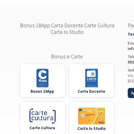
Bonus 18App Carta Docente Carte Cultura
Pac
Carta Io Studio
Tes
Ema
inf
Bonus e Carte
Tel
082
Sed
Via 
811
Bonus 18App
Carta Docente
A
Carte Cultura
Carta Io Studio