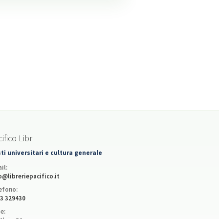
ifico Libri
ti universitari e cultura generale
il:
o@libreriepacifico.it
efono:
3 329430
e: