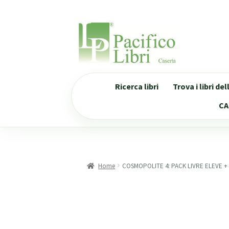
Vai
Vai
alla
al
navigazione
contenuto
Ricerca libri
Trova i libri de
CA
Home
COSMOPOLITE 4: PACK LIVRE ELEVE +