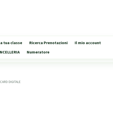
lla tua classe
Ricerca Prenotazioni
Il mio account
NCELLERIA
Numeratore
 CARD DIGITALE