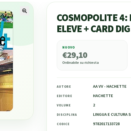
COSMOPOLITE 4: 
ELEVE + CARD DIG
NUOVO
€
29,10
€
29,10
Ordinabile su richiesta
AA VV - HACHETTE
AUTORE
HACHETTE
EDITORE
2
VOLUME
LINGUA E CULTURA 
DISCIPLINA
9782017133728
CODICE