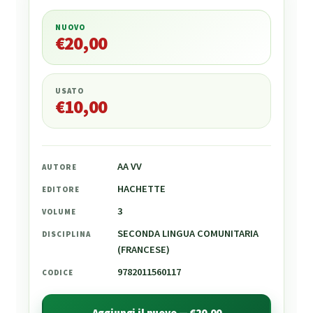
NUOVO
€
20,00
€
20,00
USATO
€
10,00
AA VV
AUTORE
HACHETTE
EDITORE
3
VOLUME
SECONDA LINGUA COMUNITARIA
DISCIPLINA
(FRANCESE)
9782011560117
CODICE
Aggiungi il nuovo — €20,00