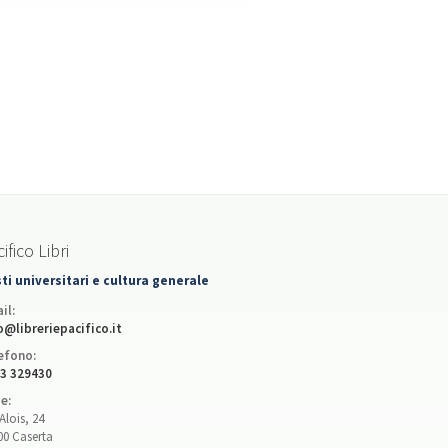
ifico Libri
ti universitari e cultura generale
il:
o@libreriepacifico.it
efono:
3 329430
e:
Alois, 24
00 Caserta