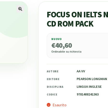
FOCUS ON IELTS N
CD ROM PACK
NUOVO
€
40,60
€
40,60
Ordinabile su richiesta
AA VV
AUTORE
PEARSON LONGMAN
EDITORE
LINGUA INGLESE
DISCIPLINA
9781408241363
CODICE
Esaurito