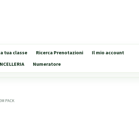
lla tua classe
Ricerca Prenotazioni
Il mio account
NCELLERIA
Numeratore
ROM PACK