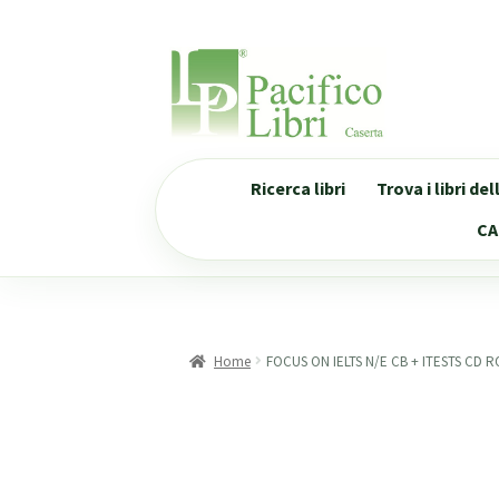
Vai
Vai
alla
al
navigazione
contenuto
Ricerca libri
Trova i libri de
CA
Home
FOCUS ON IELTS N/E CB + ITESTS CD 