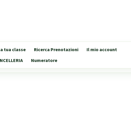
lla tua classe
Ricerca Prenotazioni
Il mio account
NCELLERIA
Numeratore