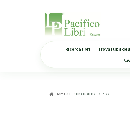
Vai
Vai
alla
al
navigazione
contenuto
Ricerca libri
Trova i libri de
CA
Home
DESTINATION B2 ED. 2022