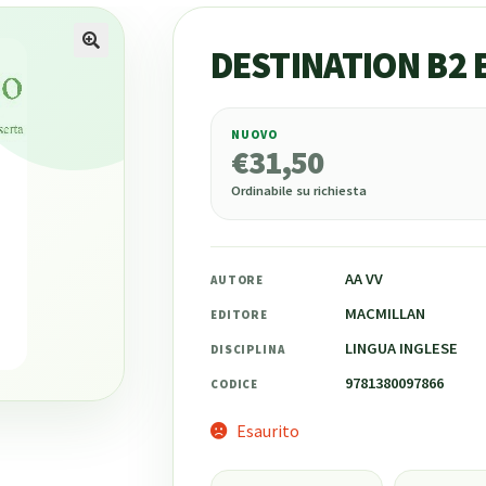
DESTINATION B2 
NUOVO
€
31,50
€
31,50
Ordinabile su richiesta
AA VV
AUTORE
MACMILLAN
EDITORE
LINGUA INGLESE
DISCIPLINA
9781380097866
CODICE
Esaurito