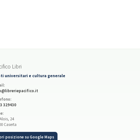
ifico Libri
ti universitari e cultura generale
il:
o@libreriepacifico.it
efono:
3 329430
e:
Alois, 24
00 Caserta
pri posizione su Google Maps