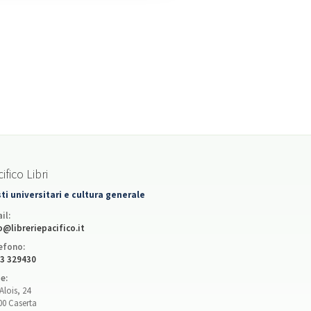
ifico Libri
ti universitari e cultura generale
il:
o@libreriepacifico.it
efono:
3 329430
e:
Alois, 24
00 Caserta