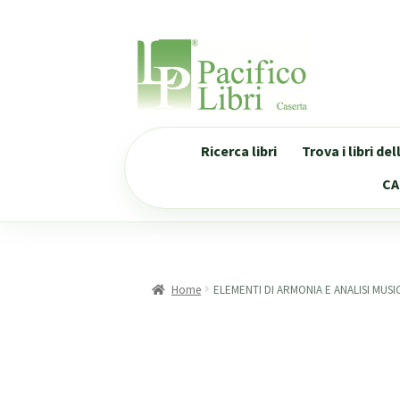
Vai
Vai
alla
al
navigazione
contenuto
Ricerca libri
Trova i libri de
CA
Home
ELEMENTI DI ARMONIA E ANALISI MUSI