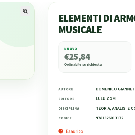
ELEMENTI DI ARM
MUSICALE
NUOVO
€
25,84
€
25,84
Ordinabile su richiesta
DOMENICO GIANNET
AUTORE
LULU.COM
EDITORE
TEORIA, ANALISI E 
DISCIPLINA
9781326013172
CODICE
Esaurito