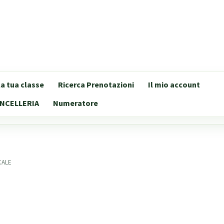
lla tua classe
Ricerca Prenotazioni
Il mio account
NCELLERIA
Numeratore
CALE