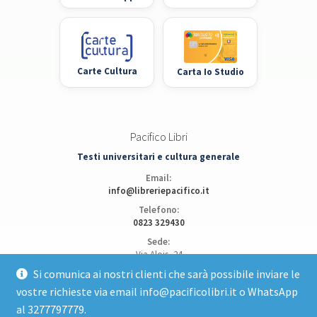
Carte Cultura
Carta Io Studio
Pacifico Libri
Testi universitari e cultura generale
Email:
info@libreriepacifico.it
Telefono:
0823 329430
Sede:
Via Alois, 24
81100 Caserta
Si comunica ai nostri clienti che sarà possibile inviare le
vostre richieste via email info@pacificolibri.it o WhatsApp
Apri posizione su Google Maps
al 3277797779.