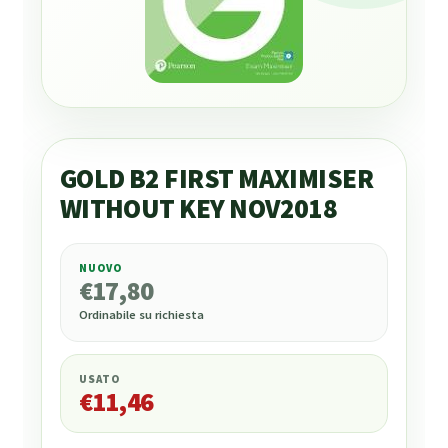
GOLD B2 FIRST MAXIMISER
WITHOUT KEY NOV2018
NUOVO
€
17,80
€
17,80
Ordinabile su richiesta
USATO
€
11,46