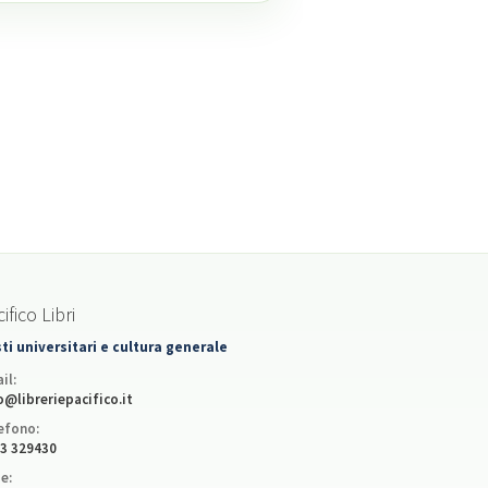
ifico Libri
ti universitari e cultura generale
il:
o@libreriepacifico.it
efono:
3 329430
e: