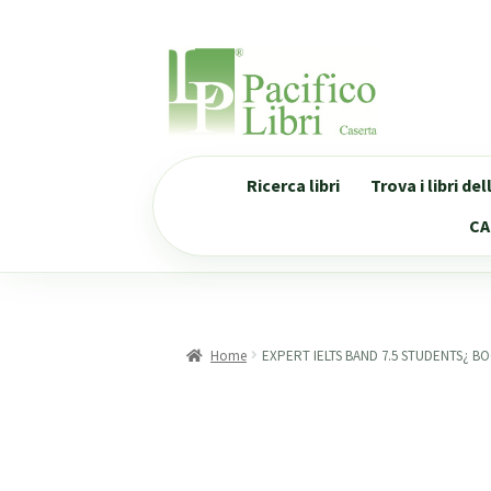
Vai
Vai
alla
al
navigazione
contenuto
Ricerca libri
Trova i libri de
CA
Home
EXPERT IELTS BAND 7.5 STUDENTS¿ B