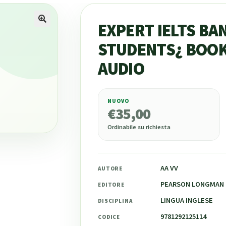
EXPERT IELTS BAN
STUDENTS¿ BOOK
AUDIO
NUOVO
€
35,00
€
35,00
Ordinabile su richiesta
AA VV
AUTORE
PEARSON LONGMAN
EDITORE
LINGUA INGLESE
DISCIPLINA
9781292125114
CODICE