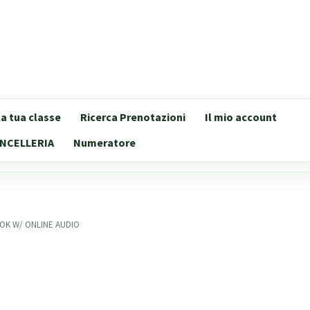
lla tua classe
Ricerca Prenotazioni
Il mio account
NCELLERIA
Numeratore
OOK W/ ONLINE AUDIO