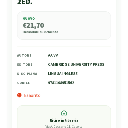
2ED.
NUOVO
€
21,70
€
21,70
Ordinabile su richiesta
AA VV
AUTORE
CAMBRIDGE UNIVERSITY PRESS
EDITORE
LINGUA INGLESE
DISCIPLINA
9781108951562
CODICE
Esaurito
Ritiro in libreria
Via A. Ceccano 11, Caserta