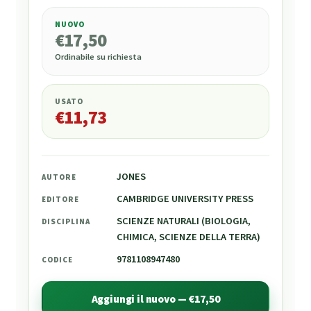
NUOVO
€
17,50
€
17,50
Ordinabile su richiesta
USATO
€
11,73
JONES
AUTORE
CAMBRIDGE UNIVERSITY PRESS
EDITORE
SCIENZE NATURALI (BIOLOGIA,
DISCIPLINA
CHIMICA, SCIENZE DELLA TERRA)
9781108947480
CODICE
Aggiungi il nuovo — €17,50