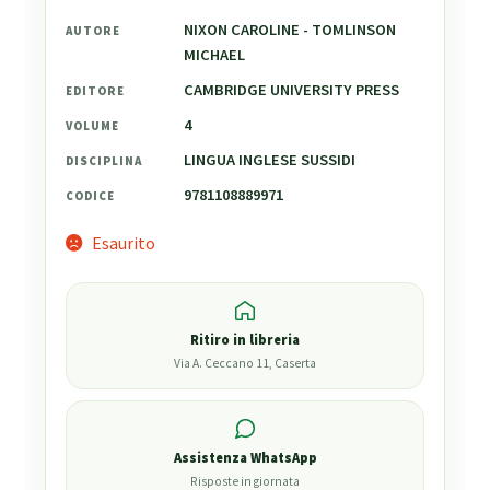
NIXON CAROLINE - TOMLINSON
AUTORE
MICHAEL
CAMBRIDGE UNIVERSITY PRESS
EDITORE
4
VOLUME
LINGUA INGLESE SUSSIDI
DISCIPLINA
9781108889971
CODICE
Esaurito
Ritiro in libreria
Via A. Ceccano 11, Caserta
Assistenza WhatsApp
Risposte in giornata