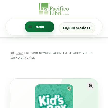
Vai
Vai
alla
al
navigazione
contenuto
Menu
€
0,00
0 prodotti
Ricerca libri
Trova i libri della tua
Home
KID’S BOX NEW GENERATION LEVEL 4 – ACTIVITY BOOK
classe
WITH DIGITAL PACK
Ricerca Prenotazioni
Il mio account
CANCELLERIA
Numeratore