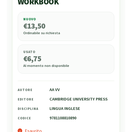
WORKBOOK
NUOVO
€
13,50
€
13,50
Ordinabile su richiesta
USATO
€
6,75
Al momento non disponibile
AA VV
AUTORE
CAMBRIDGE UNIVERSITY PRESS
EDITORE
LINGUA INGLESE
DISCIPLINA
9781108810890
CODICE
Esaurito