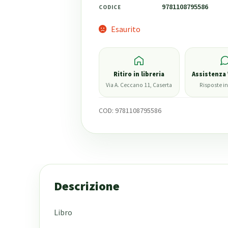
9781108795586
CODICE
Esaurito
Ritiro in libreria
Assistenza
Via A. Ceccano 11, Caserta
Risposte in
COD:
9781108795586
Descrizione
Libro