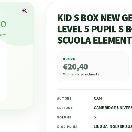
KID S BOX NEW G
LEVEL 5 PUPIL S 
SCUOLA ELEMENT
NUOVO
€
20,40
€
20,40
Ordinabile su richiesta
CAM
AUTORE
CAMBRIDGE UNIVERS
EDITORE
5
VOLUME
LINGUA INGLESE SUS
DISCIPLINA