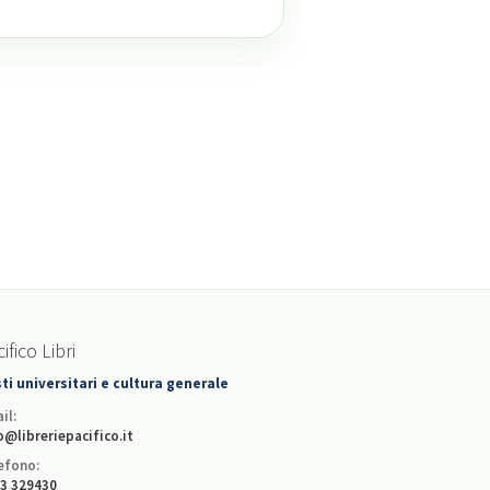
ifico Libri
ti universitari e cultura generale
il:
o@libreriepacifico.it
efono:
3 329430