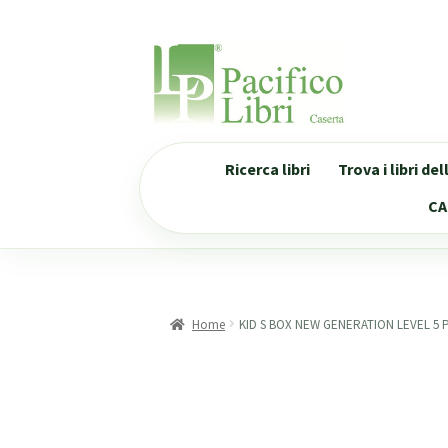
Vai
Vai
alla
al
navigazione
contenuto
Ricerca libri
Trova i libri de
CA
Home
KID S BOX NEW GENERATION LEVEL 5