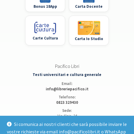
Bonus 18App
Carta Docente
Carte Cultura
Carta Io Studio
Pacifico Libri
Testi universitari e cultura generale
Email:
info@libreriepacifico.it
Telefono:
0823 329430
Sede:
Via Alois, 24
81100 Caserta
Si comunica ai nostri clienti che sarà possibile inviare le
vostre richieste via email info@pacificolibri.it o WhatsApp
Apri posizione su Google Maps