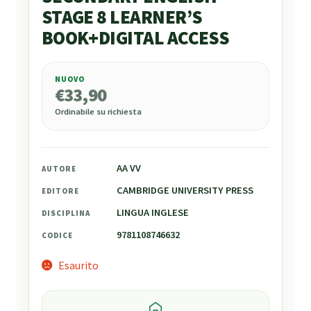
STAGE 8 LEARNER’S
BOOK+DIGITAL ACCESS
NUOVO
€
33,90
€
33,90
Ordinabile su richiesta
AA VV
AUTORE
CAMBRIDGE UNIVERSITY PRESS
EDITORE
LINGUA INGLESE
DISCIPLINA
9781108746632
CODICE
Esaurito