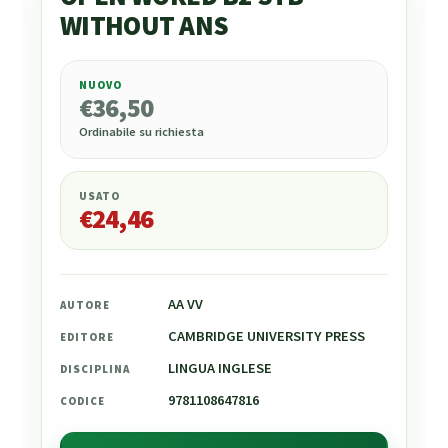
WITHOUT ANS
NUOVO
€
36,50
€
36,50
Ordinabile su richiesta
USATO
€
24,46
AA VV
AUTORE
CAMBRIDGE UNIVERSITY PRESS
EDITORE
LINGUA INGLESE
DISCIPLINA
9781108647816
CODICE