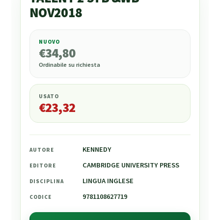
NOV2018
NUOVO
€
34,80
€
34,80
Ordinabile su richiesta
USATO
€
23,32
KENNEDY
AUTORE
CAMBRIDGE UNIVERSITY PRESS
EDITORE
LINGUA INGLESE
DISCIPLINA
9781108627719
CODICE