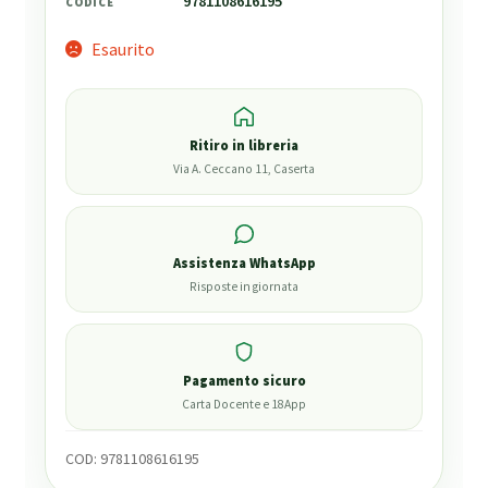
9781108616195
CODICE
Esaurito
Ritiro in libreria
Via A. Ceccano 11, Caserta
Assistenza WhatsApp
Risposte in giornata
Pagamento sicuro
Carta Docente e 18App
COD:
9781108616195