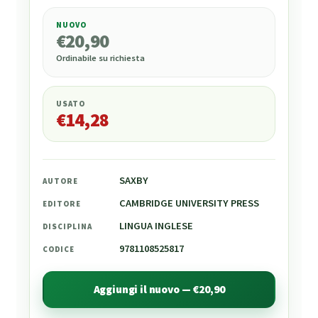
NUOVO
€
20,90
€
20,90
Ordinabile su richiesta
USATO
€
14,28
SAXBY
AUTORE
CAMBRIDGE UNIVERSITY PRESS
EDITORE
LINGUA INGLESE
DISCIPLINA
9781108525817
CODICE
Aggiungi il nuovo — €20,90